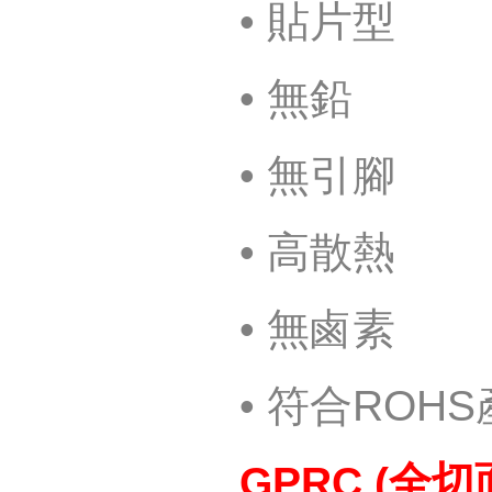
•
貼片型
•
無鉛
•
無引腳
•
高散熱
•
無鹵素
•
符合
ROHS
GPRC (
全切