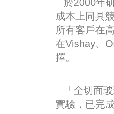
於
2000
年
成本上同具
所有客戶在
在
Vishay
、
O
擇。
「全切面玻
實驗，已完