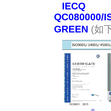
IECQ
QC080000/I
GREEN
(
如