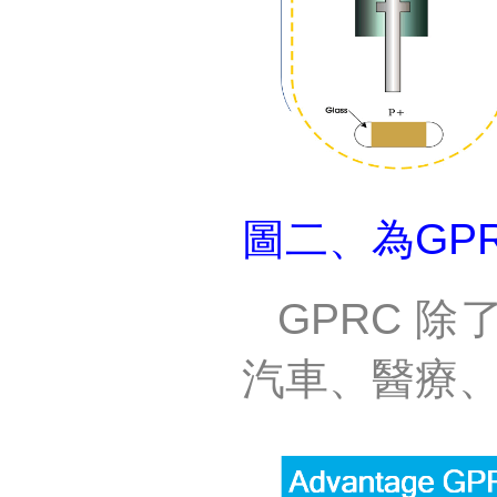
圖二、為
GP
GPRC
除
汽車、醫療