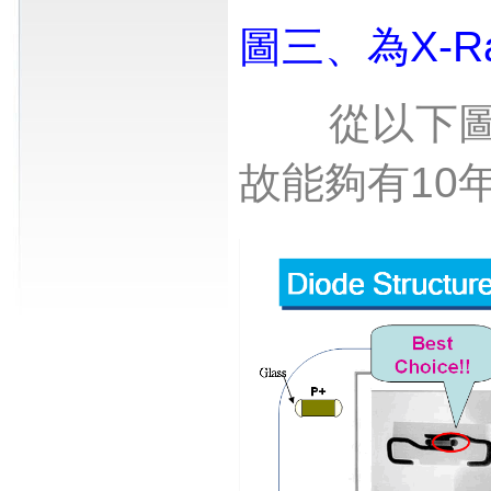
圖三、為
X-R
從以下
故能夠有
10