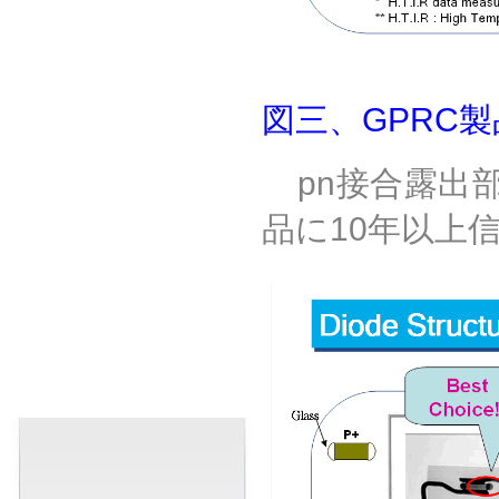
図
三、
GPRC
製
pn
接合露出
品に
10
年以上