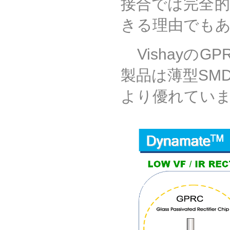
接合では完全
きる理由でも
Vishay
の
GP
製品は
薄型
SM
より優れてい