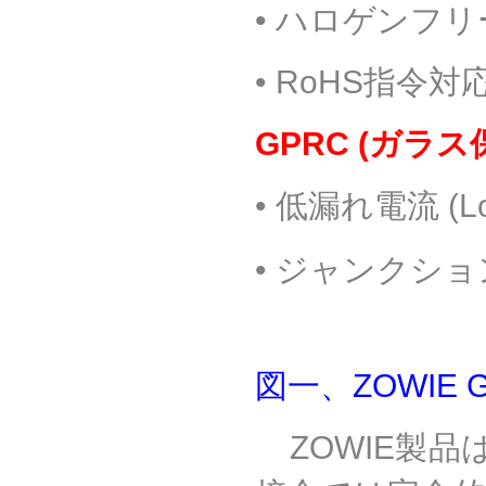
•
ハロゲンフリ
• RoHS
指令対
GPRC (
ガラス
•
低漏れ電流
(L
•
ジャンクショ
図一、
ZOWIE 
ZOWIE
製品