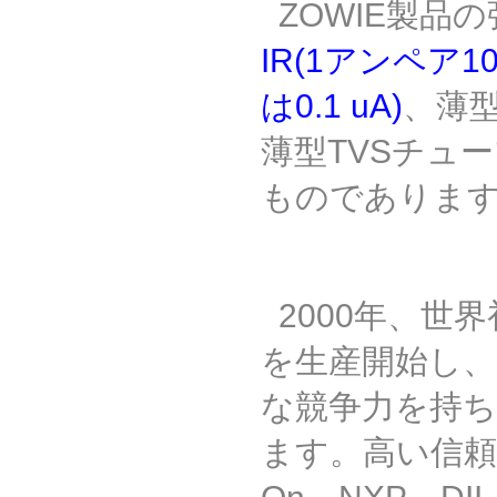
ZOWIE
製品の
IR(1
アンペア
1
は
0.1 uA)
、
薄
薄型
TVS
チュー
ものでありま
2000
年、世界
を生産開始し
な競争力を持
ます。
高い信頼