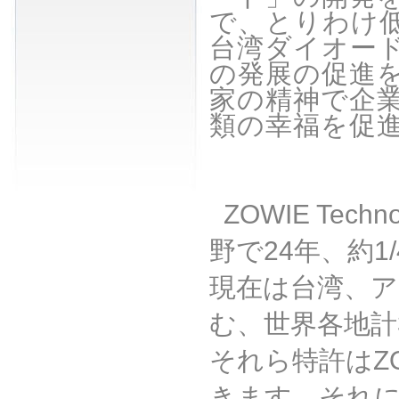
で、とりわけ
台湾ダイオー
の発展の促進
家の精神で企
類の幸福を促
ZOWIE Technol
野で
24
年、約
1/
現在は台湾、
む、世界各地計
それら特許は
Z
きます。それ